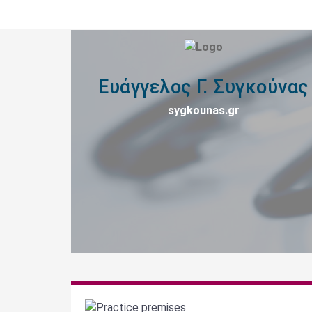
Ευάγγελος Γ. Συγκούνας
sygkounas.gr