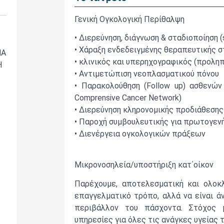
Γενική Ογκολογική Περίθαλψη
• Διερεύνηση, διάγνωση & σταδιοποίηση (
• Χάραξη ενδεδειγμένης θεραπευτικής σ
ΜΑ
• κλινικός και υπερηχογραφικός (προλη
Η
• Αντιμετώπιση νεοπλασματικού πόνου
• Παρακολούθηση (Follow up) ασθενών
Comprensive Cancer Network)
• Διερεύνηση κληρονομικής προδιάθεση
• Παροχή συμβουλευτικής για πρωτογεν
• Διενέργεια ογκολογικών πράξεων
Μικρονοσηλεία/υποστήριξη κατ΄οίκον
Παρέχουμε, αποτελεσματική και ολοκ
επαγγελματικό τρόπο, αλλά να είναι ά
περιβάλλον του πάσχοντα. Στόχος 
υπηρεσίες για όλες τις ανάγκες υγείας 