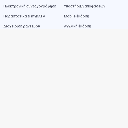
Ηλεκτρονική συνταγογράφηση
Υποστήριξη αποφάσεων
Παραστατικά & myDATA
Mobile έκδοση
Διαχείριση ραντεβού
Αγγλική έκδοση
Επαφές & SMS
Ιστοσελίδα ιατρείου
Διαχείριση αρχείων
Ασφάλεια δεδομένων
Εκτυπώσεις
Σχετικά
Κόστος
Υποστήριξη
Παραμετροποίηση
Συχνές ερωτήσεις
Δίκτυο μεταπωλητών