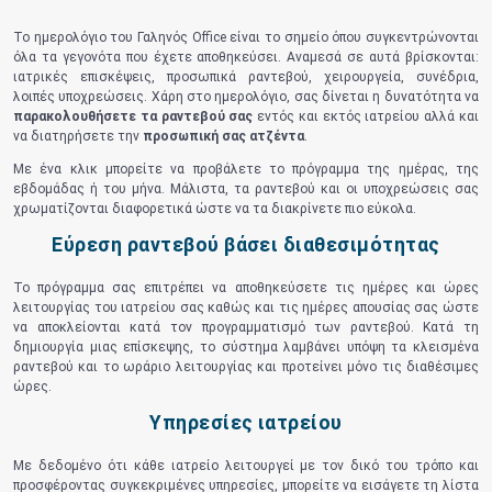
Το ημερολόγιο του Γαληνός Office είναι το σημείο όπου συγκεντρώνονται
όλα τα γεγονότα που έχετε αποθηκεύσει. Αναμεσά σε αυτά βρίσκονται:
ιατρικές επισκέψεις, προσωπικά ραντεβού, χειρουργεία, συνέδρια,
λοιπές υποχρεώσεις. Χάρη στο ημερολόγιο, σας δίνεται η δυνατότητα να
παρακολουθήσετε τα ραντεβού σας
εντός και εκτός ιατρείου αλλά και
να διατηρήσετε την
προσωπική σας ατζέντα
.
Με ένα κλικ μπορείτε να προβάλετε το πρόγραμμα της ημέρας, της
εβδομάδας ή του μήνα. Μάλιστα, τα ραντεβού και οι υποχρεώσεις σας
χρωματίζονται διαφορετικά ώστε να τα διακρίνετε πιο εύκολα.
Εύρεση ραντεβού βάσει διαθεσιμότητας
Το πρόγραμμα σας επιτρέπει να αποθηκεύσετε τις ημέρες και ώρες
λειτουργίας του ιατρείου σας καθώς και τις ημέρες απουσίας σας ώστε
να αποκλείονται κατά τον προγραμματισμό των ραντεβού. Κατά τη
δημιουργία μιας επίσκεψης, το σύστημα λαμβάνει υπόψη τα κλεισμένα
ραντεβού και το ωράριο λειτουργίας και προτείνει μόνο τις διαθέσιμες
ώρες.
Υπηρεσίες ιατρείου
Με δεδομένο ότι κάθε ιατρείο λειτουργεί με τον δικό του τρόπο και
προσφέροντας συγκεκριμένες υπηρεσίες, μπορείτε να εισάγετε τη λίστα