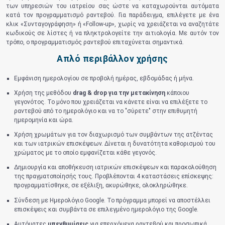
των υπηρεσιών του ιατρείου σας ώστε να καταχωρούνται αυτόματα
κατά τον προγραμματισμό ραντεβού. Για παράδειγμα, επιλέγετε με ένα
κλικ «Συνταγογράφηση» ή «Follow-up», χωρίς να χρειάζεται να αναζητάτε
κωδικούς σε λίστες ή να πληκτρολογείτε την αιτιολογία. Με αυτόν τον
τρόπο, ο προγραμματισμός ραντεβού επιταχύνεται σημαντικά.
Απλό περιβάλλον χρήσης
Εμφάνιση ημερολογίου σε προβολή ημέρας, εβδομάδας ή μήνα.
Χρήση της μεθόδου
drag & drop για την μετακίνηση
κάποιου
γεγονότος. Το μόνο που χρειάζεται να κάνετε είναι να επιλέξετε το
ραντεβού από το ημερολόγιο και να το "σύρετε" στην επιθυμητή
ημερομηνία και ώρα.
Χρήση χρωμάτων για τον διαχωρισμό των συμβάντων της ατζέντας
και των ιατρικών επισκέψεων. Δίνεται η δυνατότητα καθορισμού του
χρώματος με το οποίο εμφανίζεται κάθε γεγονός.
Δημιουργία και αποθήκευση ιατρικών επισκέψεων και παρακολούθηση
της πραγματοποίησής τους. Προβλέπονται 4 καταστάσεις επίσκεψης:
προγραμματίσθηκε, σε εξέλιξη, ακυρώθηκε, ολοκληρώθηκε.
Σύνδεση με Ημερολόγιο Google. Το πρόγραμμα μπορεί να αποστέλλει
επισκέψεις και συμβάντα σε επιλεγμένο ημερολόγιο της Google.
Αυτόματες
υπενθυμίσεις
για επερχόμενα ραντεβού και προσωπικά