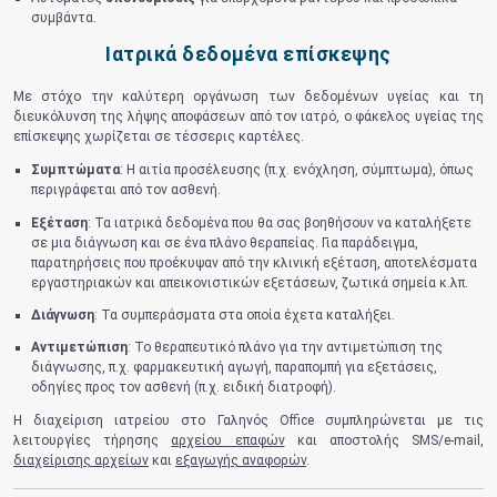
συμβάντα.
Ιατρικά δεδομένα επίσκεψης
Με στόχο την καλύτερη οργάνωση των δεδομένων υγείας και τη
διευκόλυνση της λήψης αποφάσεων από τον ιατρό, ο φάκελος υγείας της
επίσκεψης χωρίζεται σε τέσσερις καρτέλες.
Συμπτώματα
: Η αιτία προσέλευσης (π.χ. ενόχληση, σύμπτωμα), όπως
περιγράφεται από τον ασθενή.
Εξέταση
: Τα ιατρικά δεδομένα που θα σας βοηθήσουν να καταλήξετε
σε μια διάγνωση και σε ένα πλάνο θεραπείας. Για παράδειγμα,
παρατηρήσεις που προέκυψαν από την κλινική εξέταση, αποτελέσματα
εργαστηριακών και απεικονιστικών εξετάσεων, ζωτικά σημεία κ.λπ.
Διάγνωση
: Τα συμπεράσματα στα οποία έχετα καταλήξει.
Αντιμετώπιση
: Το θεραπευτικό πλάνο για την αντιμετώπιση της
διάγνωσης, π.χ. φαρμακευτική αγωγή, παραπομπή για εξετάσεις,
οδηγίες προς τον ασθενή (π.χ. ειδική διατροφή).
Η διαχείριση ιατρείου στο Γαληνός Office συμπληρώνεται με τις
λειτουργίες τήρησης
αρχείου επαφών
και αποστολής SMS/e-mail,
διαχείρισης αρχείων
και
εξαγωγής αναφορών
.