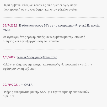
Περιλαμβάνει νέες λειτουργίες στο ημερολόγιο, στην
ηλεκτρονική συνταγογράφηση και στον φάκελο υγείας
26/7/2022
Επιδότηση ύψους 90% με το πρόγραμμα «Ψηφιακά Εργαλεία
ΜΜΕ»
Ως εγκεκριμένος προμηθευτής, αναλαμβάνουμε την υποβολή
αίτησης και την εξαργύρωση του voucher
1/3/2022
Νέα έκδοση για οφθαλμίατρο
Καλύπτει πλήρως την ανάγκη καταγραφής πληροφοριών κατά την
οφθαλμολογική εξέταση
20/10/2021
myDATA
Πλήρης εναρμόνιση με την ΑΑΔΕ για την τήρηση ηλεκτρονικών
βιβλίων