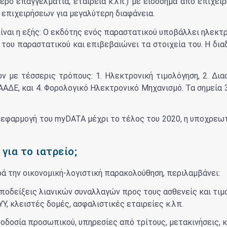
ερο επαγγελματία, εταιρεία κ.λπ.) με εισόδημα από επιχε
 επιχειρήσεων για μεγαλύτερη διαφάνεια.
είναι η εξής: Ο εκδότης ενός παραστατικού υποβάλλει ηλεκτ
 του παραστατικού και επιβεβαιώνει τα στοιχεία του. Η δι
ν με τέσσερις τρόπους: 1. Ηλεκτρονική τιμολόγηση, 2. Δι
ΑΔΕ, και 4. Φορολογικό Ηλεκτρονικό Μηχανισμό. Τα σημεία 3
 εφαρμογή του myDATA μέχρι το τέλος του 2020, η υποχρεω
για το ιατρείο;
ρά την οικονομική-λογιστική παρακολούθηση, περιλαμβάνει:
αποδείξεις λιανικών συναλλαγών προς τους ασθενείς και τι
Υ, κλειστές δομές, ασφαλιστικές εταιρείες κ.λπ.
θοδοσία προσωπικού, υπηρεσίες από τρίτους, μετακινήσεις, κ