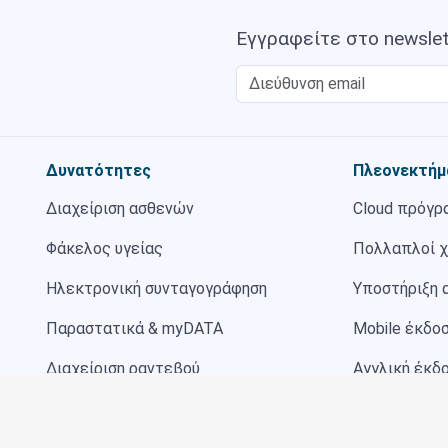
Εγγραφείτε στο newslet
Δυνατότητες
Πλεονεκτήμ
Διαχείριση ασθενών
Cloud πρόγρ
Φάκελος υγείας
Πολλαπλοί 
Ηλεκτρονική συνταγογράφηση
Υποστήριξη
Παραστατικά & myDATA
Mobile έκδο
Διαχείριση ραντεβού
Αγγλική έκδ
Επαφές & SMS
Ιστοσελίδα ι