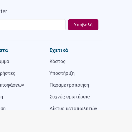
ter
ατα
Σχετικά
αμμα
Κόστος
χρήστες
Υποστήριξη
 αποφάσεων
Παραμετροποίηση
ση
Συχνές ερωτήσεις
οση
Δίκτυο μεταπωλητών
ατρείου
Τελευταία νέα