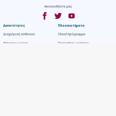
Ακολουθήστε μας
Δυνατότητες
Πλεονεκτήματα
Διαχείριση ασθενών
Cloud πρόγραμμα
Φάκελος υγείας
Πολλαπλοί χρήστες
Ηλεκτρονική συνταγογράφηση
Υποστήριξη αποφάσεων
Παραστατικά & myDATA
Mobile έκδοση
Διαχείριση ραντεβού
Αγγλική έκδοση
Επαφές & SMS
Ιστοσελίδα ιατρείου
Διαχείριση αρχείων
Ασφάλεια δεδομένων
Εκτυπώσεις
Σχετικά