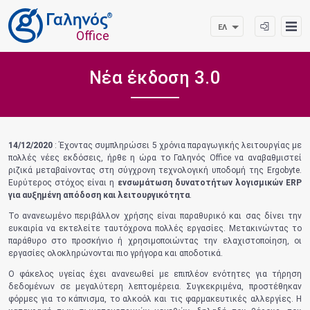
®
ΕΛ
Office
Νέα έκδοση 3.0
14/12/2020
: Έχοντας συμπληρώσει 5 χρόνια παραγωγικής λειτουργίας με
πολλές νέες εκδόσεις, ήρθε η ώρα το Γαληνός Office να αναβαθμιστεί
ριζικά μεταβαίνοντας στη σύγχρονη τεχνολογική υποδομή της Ergobyte.
Ευρύτερος στόχος είναι η
ενσωμάτωση δυνατοτήτων λογισμικών ERP
για αυξημένη απόδοση και λειτουργικότητα
.
Το ανανεωμένο περιβάλλον χρήσης είναι παραθυρικό και σας δίνει την
ευκαιρία να εκτελείτε ταυτόχρονα πολλές εργασίες. Μετακινώντας το
παράθυρο στο προσκήνιο ή χρησιμοποιώντας την ελαχιστοποίηση, οι
εργασίες ολοκληρώνονται πιο γρήγορα και αποδοτικά.
Ο φάκελος υγείας έχει ανανεωθεί με επιπλέον ενότητες για τήρηση
δεδομένων σε μεγαλύτερη λεπτομέρεια. Συγκεκριμένα, προστέθηκαν
φόρμες για το κάπνισμα, το αλκοόλ και τις φαρμακευτικές αλλεργίες. Η